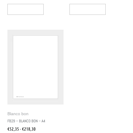
Opties Selecteren
Opties Selecteren
Blanco bon
FB29 – BLANCO BON – A4
€
52,35
-
€
218,30