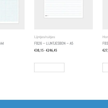
Lijntjes/ruitjes
Hor
 A4
FB26 – LIJNTJESBON – A5
FB3
€
30,15
-
€
246,45
€
27
Opties Selecteren
Op