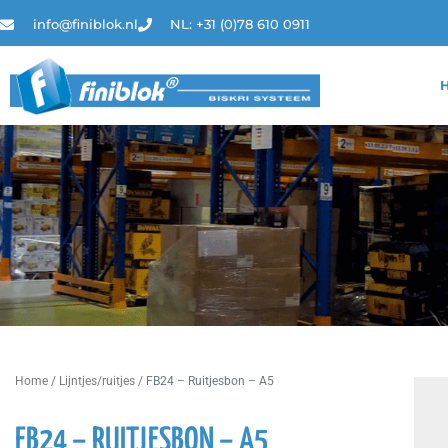
info@finiblok.nl
NL: +31 (0)78 610 0911
Home
/
Lijntjes/ruitjes
/ FB24 – Ruitjesbon – A5
FB24 – RUITJESBON – A5