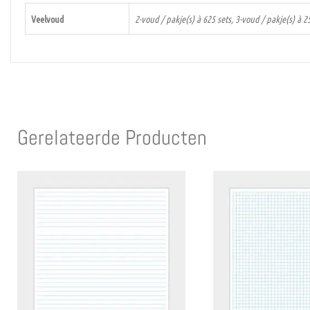
Veelvoud
2-voud / pakje(s) à 625 sets, 3-voud / pakje(s) à 2
Gerelateerde Producten