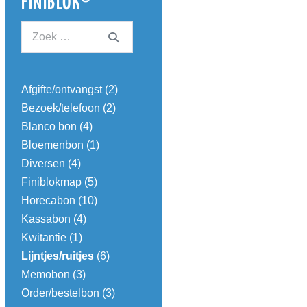
FINIBLOK®
Afgifte/ontvangst
(2)
Bezoek/telefoon
(2)
Blanco bon
(4)
Bloemenbon
(1)
Diversen
(4)
Finiblokmap
(5)
Horecabon
(10)
Kassabon
(4)
Kwitantie
(1)
Lijntjes/ruitjes
(6)
Memobon
(3)
Order/bestelbon
(3)