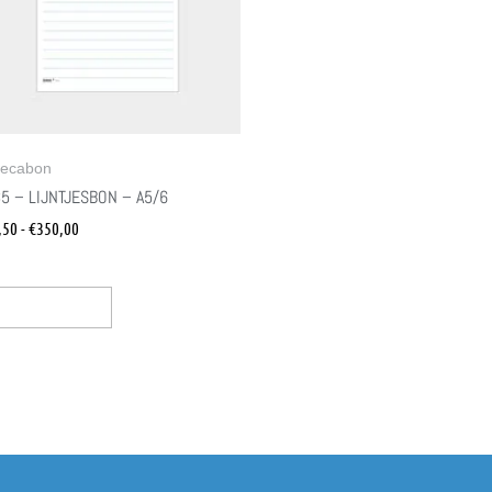
ecabon
5 – LIJNTJESBON – A5/6
,50
-
€
350,00
ties Selecteren