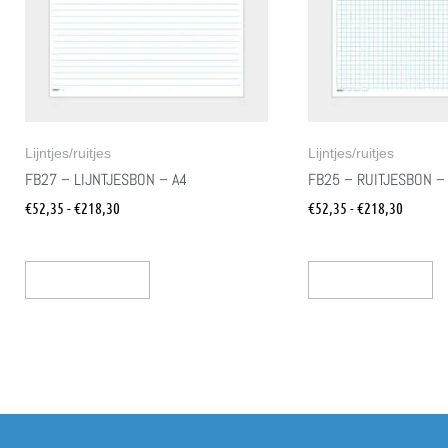
Lijntjes/ruitjes
Lijntjes/ruitjes
FB27 – LIJNTJESBON – A4
FB25 – RUITJESBON –
€
52,35
-
€
218,30
€
52,35
-
€
218,30
Opties Selecteren
Opties Selecteren